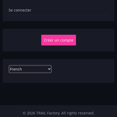
User
Se connecter
account
menu
Créer un compte
Select
your
language
© 2026 TRAIL Factory, All rights reserved.